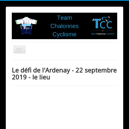
Toggle
Navigation
Le défi de l'Ardenay - 22 septembre
Club
2019 - le lieu
Evénements du Club
Adhésion
Disciplines
Ecole de vélo
Cyclisme sur Route
VTT
Partenaires
Contact