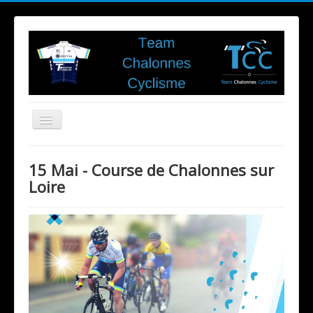
Toggle
Navigation
15 Mai - Course de Chalonnes sur
Club
Loire
Evénements du Club
Adhésion
Disciplines
Ecole de vélo
Cyclisme sur Route
VTT
Partenaires
Contact