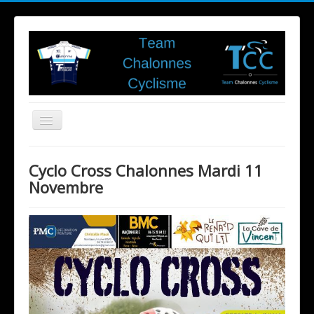
Toggle
Navigation
Cyclo Cross Chalonnes Mardi 11
Club
Novembre
Evénements du Club
Adhésion
Disciplines
Ecole de vélo
Cyclisme sur Route
VTT
Partenaires
Contact